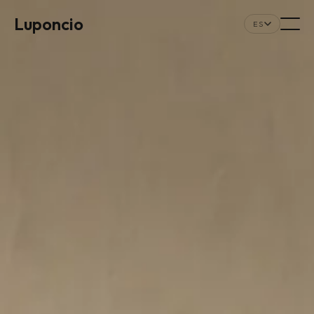
Luponcio
ES