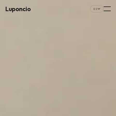
Luponcio
ES