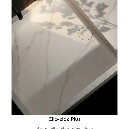
Clic-clac Plus
drain_clic_clac_plus_desc